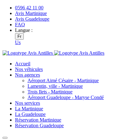
0596 42 11 00
Avis Martinique
Avis Guadeloupe
FAQ
Langue :
Fr
Us
Accueil
Nos véhicules
Nos agences
Aéroport Aimé Césaire - Martinique
Lamentin, ville - Martinique
Trois Ilets - Martinique
Aéroport Guadeloupe - Maryse Condé
Nos services
La Martinique
La Guadeloupe
Réservation Martinique
Réservation Guadeloupe